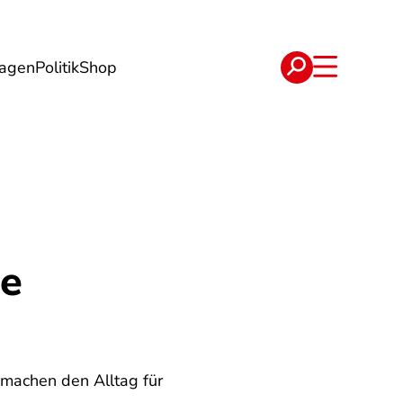
lagen
Politik
Shop
e
Verträge
re
 machen den Alltag für