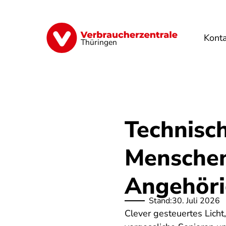
Direkt
zum
Inhalt
Kont
Finanzen
Digitales
Lebensmittel
Thüringen
Technisc
Menschen
Angehör
Stand:
30. Juli 2026
Clever gesteuertes Lich