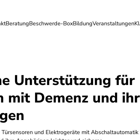
akt
Beratung
Beschwerde-Box
Bildung
Veranstaltungen
K
Umwelt
Gesundheit
Energie
Reis
he Unterstützung für
 mit Demenz und ih
igen
t, Türsensoren und Elektrogeräte mit Abschaltautomatik