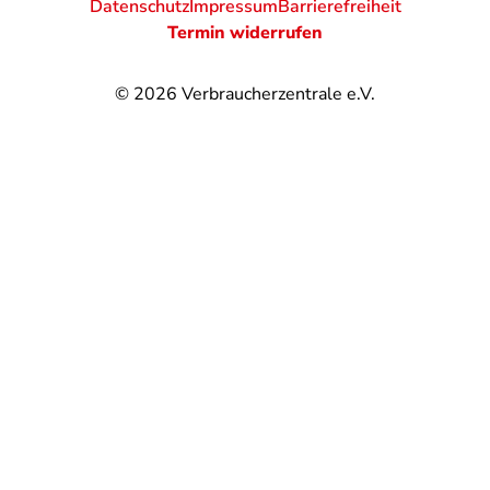
Datenschutz
Impressum
Barrierefreiheit
Termin widerrufen
© 2026
Verbraucherzentrale e.V.
@
@