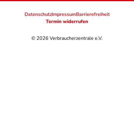
Datenschutz
Impressum
Barrierefreiheit
Termin widerrufen
© 2026
Verbraucherzentrale e.V.
@
@