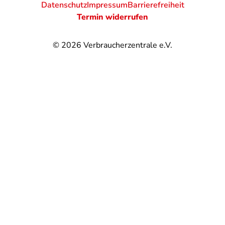
Datenschutz
Impressum
Barrierefreiheit
Termin widerrufen
© 2026
Verbraucherzentrale e.V.
@
@