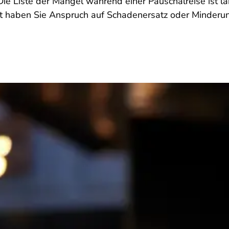
Die Liste der Mängel während einer Pauschalreise ist l
ft haben Sie Anspruch auf Schadenersatz oder Minderun