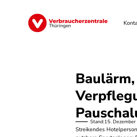
Direkt
zum
Inhalt
Kont
Finanzen
Digitales
Lebensmittel
Thüringen
Baulärm, 
Verpfleg
Pauschal
Stand:
15. Dezember
Streikendes Hotelperson