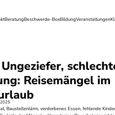
akt
Beratung
Beschwerde-Box
Bildung
Veranstaltungen
K
Umwelt
Gesundheit
Energie
Reis
Ungeziefer, schlecht
ung: Reisemängel im
urlaub
 2025
al, Baustellenlärm, verdorbenes Essen, fehlende Kinde