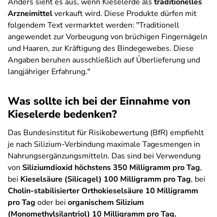
Anders sieht es aus, wenn Kieselerde als
traditionelles
Arzneimittel
verkauft wird. Diese Produkte dürfen mit
folgendem Text vermarktet werden: "Traditionell
angewendet zur Vorbeugung von brüchigen Fingernägeln
und Haaren, zur Kräftigung des Bindegewebes. Diese
Angaben beruhen ausschließlich auf Überlieferung und
langjähriger Erfahrung."
Was sollte ich bei der Einnahme von
Kieselerde bedenken?
Das Bundesinstitut für Risikobewertung (BfR) empfiehlt
je nach Silizium-Verbindung maximale Tagesmengen in
Nahrungsergänzungsmitteln. Das sind bei Verwendung
von
Siliziumdioxid höchstens 350 Milligramm pro Tag
,
bei
Kieselsäure (Silicagel) 100 Milligramm pro Tag
, bei
Cholin-stabilisierter Orthokieselsäure 10 Milligramm
pro Tag
oder bei
organischem Silizium
(Monomethylsilantriol) 10 Milligramm pro Tag.