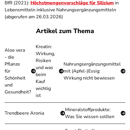
BfR (2021):
Höchstmengenvorschläge für Silizium
in
Lebensmitteln inklusive Nahrungsergänzungsmitteln
(abgerufen am 26.03.2026)
Artikel zum Thema
Kreatin:
Aloe vera
Wirkung,
- die
Risiken
Pflanze
Nahrungsergänzungsmittel
und was
für
mit (Apfel-)Essig:
beim
Schönheit
Wirkung nicht bewiesen
Kauf
und
wichtig
Gesundheit?
ist
Mineralstoffprodukte:
Trendbeere Aronia
Was Sie wissen sollten