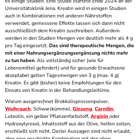
es einige Studien. Eine Studie startete Ende 2024 an der
Universitätsklinik Jena. Kreatin wird in einigen Studien
auch in Kombinationen mit anderen Nährstoffen
verwendet, gemessene Effekte lassen sich dann nicht
ausschließlich dem Kreatin zuschreiben. Außerdem
werden in den Studien Mengen von deutlich mehr als 4 g
pro Tag eingesetzt.
Das sind therapeutische Mengen, die
mit einer Nahrungsergänzungsergänzung nichts mehr
zu tun haben
. Als vollständig sicher (wie für
Lebensmittel gefordert) und für gesunde Erwachsene
akzeptabel gelten Tagesmengen von 3 g (max. 4 g)
Kreatin. Es gibt (bisher) keine Empfehlungen für den
Einsatz von Kreatin in der Behandlungsleitlinie.
Warum ausgerechnet Brokkolisprossenpulver,
Weihrauch
, Schwarzkümmel,
Ginseng
,
Carnitin
,
Luteolin, ein gelber Pflanzenfarbstoff,
Arginin
oder
Hydroxytyrosol, Inhaltsstoff aus der Olive, helfen sollen,
erschließt sich nicht. Derlei Aussagen sind nicht erlaubt,
aber eine geschickte Kombination mit den oben