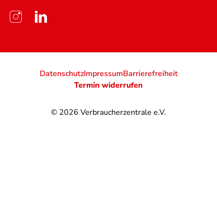
Datenschutz
Impressum
Barrierefreiheit
Termin widerrufen
© 2026
Verbraucherzentrale e.V.
@
@