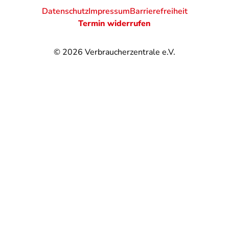
Datenschutz
Impressum
Barrierefreiheit
Termin widerrufen
© 2026
Verbraucherzentrale e.V.
@
@