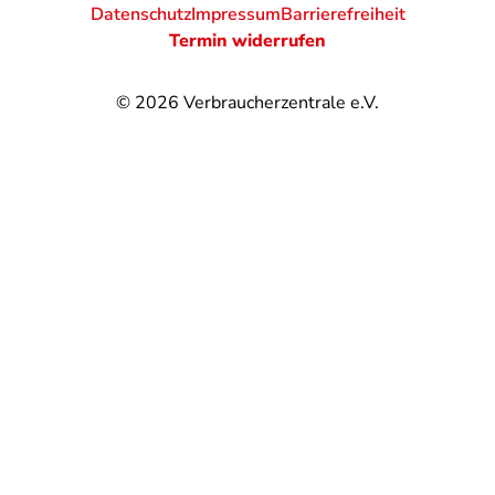
Datenschutz
Impressum
Barrierefreiheit
Termin widerrufen
© 2026
Verbraucherzentrale e.V.
@
@