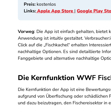
Preis:
kostenlos
Links:
Apple App Store
|
Google Play St
Vorweg
: Die App ist einfach gehalten, bietet
Anwendung ist intuitiv gestaltet. Verbraucher:
Click auf die „Fischkachel“ erhalten Interess
nachhaltige Optionen. Es sind detaillierte In
Fanggebiete und alternative nachhaltige Optio
Die Kernfunktion WW
F Fis
Die Kernfunktion
der App ist eine Bewertungssk
aufgrund von Überfischung oder schädlichen F
und dazu beizutragen, den Fischereisektor in e