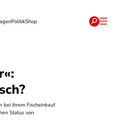
lagen
Politik
Shop
e
Verträge
r«:
sch?
 bei ihrem Fischeinkauf
chen Status von