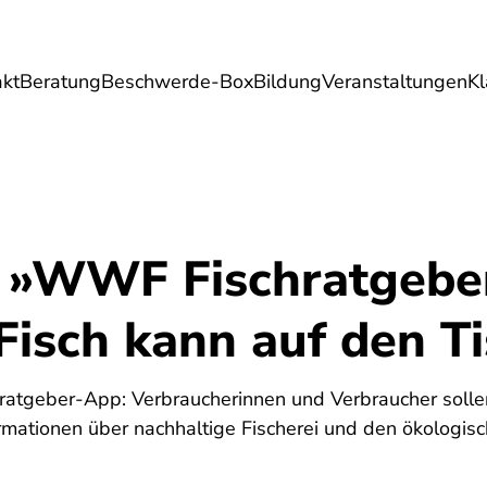
akt
Beratung
Beschwerde-Box
Bildung
Veranstaltungen
K
Umwelt
Gesundheit
Energie
Reis
 »WWF Fischratgebe
isch kann auf den Ti
atgeber-App: Verbraucherinnen und Verbraucher sollen
ormationen über nachhaltige Fischerei und den ökologis