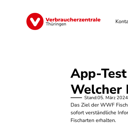
Direkt
zum
Inhalt
Kont
Finanzen
Digitales
Lebensmittel
Thüringen
App-Test
Welcher F
Stand:
05. März 2024
Das Ziel der WWF Fischr
sofort verständliche Inf
Fischarten erhalten.