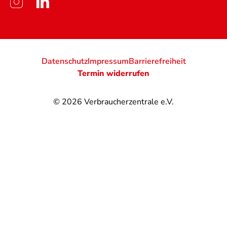
Datenschutz
Impressum
Barrierefreiheit
Termin widerrufen
© 2026
Verbraucherzentrale e.V.
@
@