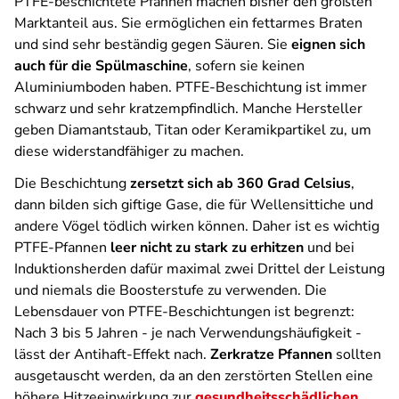
PTFE-beschichtete Pfannen machen bisher den größten
Marktanteil aus. Sie ermöglichen ein fettarmes Braten
und sind sehr beständig gegen Säuren. Sie
eignen sich
auch für die Spülmaschine
, sofern sie keinen
Aluminiumboden haben. PTFE-Beschichtung ist immer
schwarz und sehr kratzempfindlich. Manche Hersteller
geben Diamantstaub, Titan oder Keramikpartikel zu, um
diese widerstandfähiger zu machen.
Die Beschichtung
zersetzt sich ab 360 Grad Celsius
,
dann bilden sich giftige Gase, die für Wellensittiche und
andere Vögel tödlich wirken können. Daher ist es wichtig
PTFE-Pfannen
leer nicht zu stark zu erhitzen
und bei
Induktionsherden dafür maximal zwei Drittel der Leistung
und niemals die Boosterstufe zu verwenden. Die
Lebensdauer von PTFE-Beschichtungen ist begrenzt:
Nach 3 bis 5 Jahren - je nach Verwendungshäufigkeit -
lässt der Antihaft-Effekt nach.
Zerkratze Pfannen
sollten
ausgetauscht werden, da an den zerstörten Stellen eine
höhere Hitzeeinwirkung zur
gesundheitsschädlichen