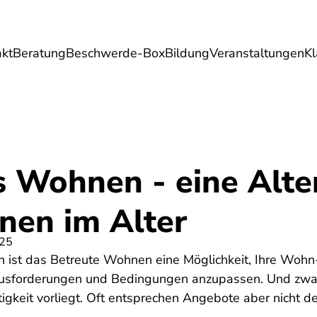
akt
Beratung
Beschwerde-Box
Bildung
Veranstaltungen
K
Umwelt
Gesundheit
Energie
Reis
s Wohnen - eine Alte
nen im Alter
025
en ist das Betreute Wohnen eine Möglichkeit, Ihre Wo
rausforderungen und Bedingungen anzupassen. Und zwa
igkeit vorliegt. Oft entsprechen Angebote aber nicht 