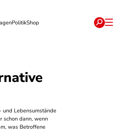
lagen
Politik
Shop
e
Verträge
rnative
hn- und Lebensumstände
r schon dann, wenn
dem, was Betroffene