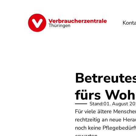
Direkt
zum
Inhalt
Kont
Finanzen
Digitales
Lebensmittel
Thüringen
Betreute
fürs Woh
Stand:
01. August 2
Für viele ältere Mensch
rechtzeitig an neue He
noch keine Pflegebedürft