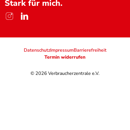
Stark für mich.
Datenschutz
Impressum
Barrierefreiheit
Termin widerrufen
© 2026
Verbraucherzentrale e.V.
@
@