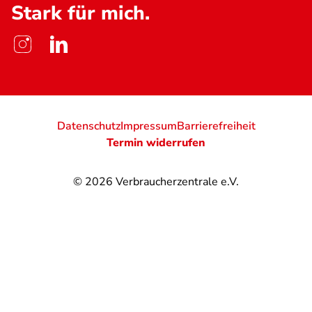
Stark für mich.
Datenschutz
Impressum
Barrierefreiheit
Termin widerrufen
© 2026
Verbraucherzentrale e.V.
@
@