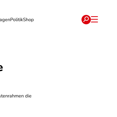
lagen
Politik
Shop
e
Verträge
e
ostenrahmen die