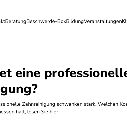
akt
Beratung
Beschwerde-Box
Bildung
Veranstaltungen
K
Umwelt
Gesundheit
Energie
Reis
t eine professionell
igung?
fessionelle Zahnreinigung schwanken stark. Welchen K
ssen hält, lesen Sie hier.