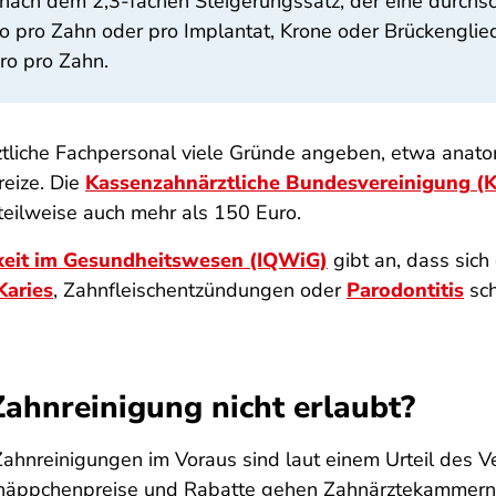
 nach dem 2,3-fachen Steigerungssatz, der eine durchsc
o pro Zahn oder pro Implantat, Krone oder Brückenglie
ro pro Zahn.
tliche Fachpersonal viele Gründe angeben, etwa anato
reize. Die
Kassenzahnärztliche Bundesvereinigung (
 teilweise auch mehr als 150 Euro.
chkeit im Gesundheitswesen (IQWiG)
gibt an, dass sich 
Karies
, Zahnfleischentzündungen oder
Parodontitis
sch
Zahnreinigung nicht erlaubt?
ahnreinigungen im Voraus sind laut einem Urteil des Ve
näppchenpreise und Rabatte gehen Zahnärztekammern 