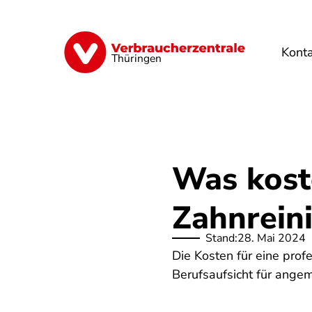
Direkt
zum
Inhalt
Kont
Finanzen
Digitales
Lebensmittel
Thüringen
Was koste
Zahnrein
Stand:
28. Mai 2024
Die Kosten für eine pro
Berufsaufsicht für angeme