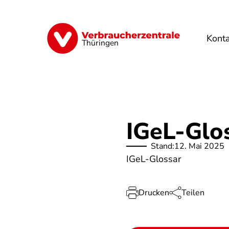
Direkt
zum
Inhalt
Kont
Finanzen
Digitales
Lebensmittel
Thüringen
IGeL-Glo
Stand:
12. Mai 2025
IGeL-Glossar
Drucken
Teilen