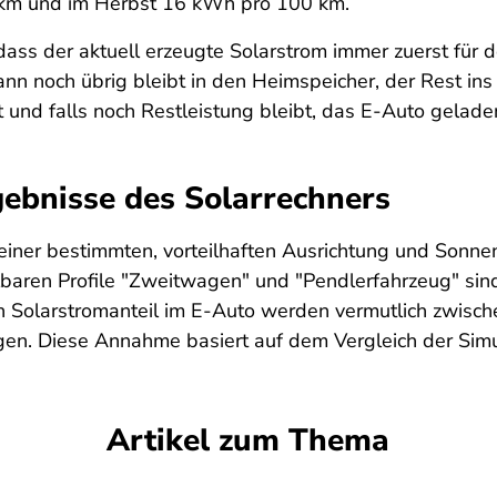
km und im Herbst 16 kWh pro 100 km.
ass der aktuell erzeugte Solarstrom immer zuerst für 
ann noch übrig bleibt in den Heimspeicher, der Rest in
und falls noch Restleistung bleibt, das E-Auto gelade
gebnisse des Solarrechners
 einer bestimmten, vorteilhaften Ausrichtung und Sonn
baren Profile "Zweitwagen" und "Pendlerfahrzeug" sind 
 Solarstromanteil im E-Auto werden vermutlich zwisch
en. Diese Annahme basiert auf dem Vergleich der Simul
Artikel zum Thema