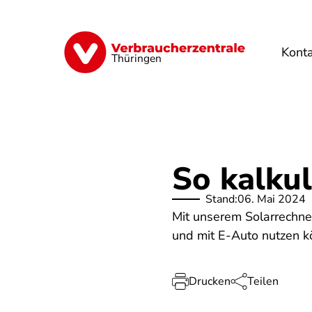
Direkt
zum
Inhalt
Kont
Finanzen
Digitales
Lebensmittel
Thüringen
So kalkul
Stand:
06. Mai 2024
Mit unserem Solarrechner
und mit E-Auto nutzen k
Drucken
Teilen