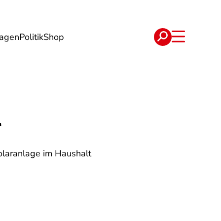
lagen
Politik
Shop
e
Verträge
r
Solaranlage im Haushalt