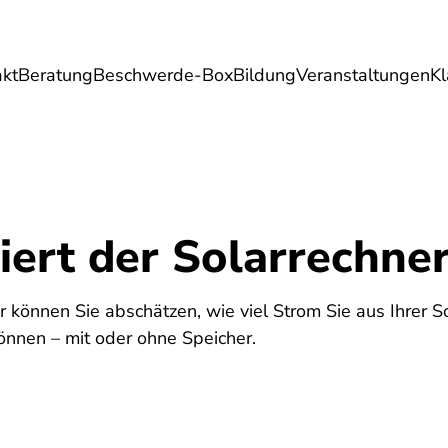
akt
Beratung
Beschwerde-Box
Bildung
Veranstaltungen
K
Umwelt
Gesundheit
Energie
Reis
iert der Solarrechne
 können Sie abschätzen, wie viel Strom Sie aus Ihrer 
önnen – mit oder ohne Speicher.