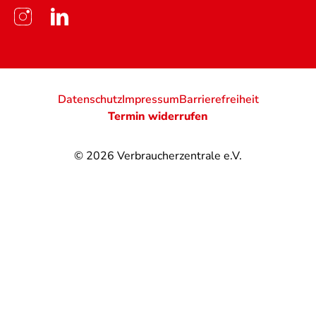
Datenschutz
Impressum
Barrierefreiheit
Termin widerrufen
© 2026
Verbraucherzentrale e.V.
@
@