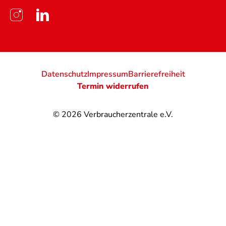
Datenschutz
Impressum
Barrierefreiheit
Termin widerrufen
© 2026
Verbraucherzentrale e.V.
@
@