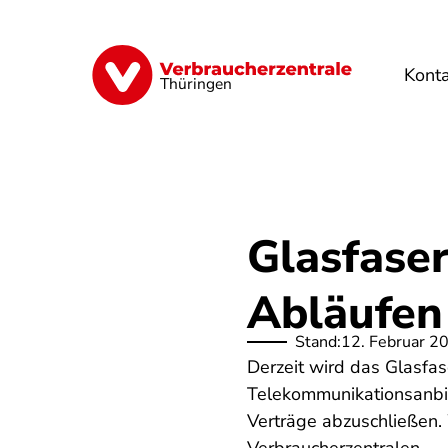
Direkt
zum
Inhalt
Kont
Finanzen
Digitales
Lebensmittel
Thüringen
Glasfase
Abläufen
Stand:
12. Februar 2
Derzeit wird das Glasfa
Telekommunikationsanbie
Verträge abzuschließen.