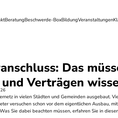
akt
Beratung
Beschwerde-Box
Bildung
Veranstaltungen
K
Umwelt
Gesundheit
Energie
Reis
ranschluss: Das müss
 und Verträgen wiss
026
sernetz in vielen Städten und Gemeinden ausgebaut. Vi
ter versuchen schon vor dem eigentlichen Ausbau, mit
 Was Sie dabei beachten müssen, erfahren Sie in diesem