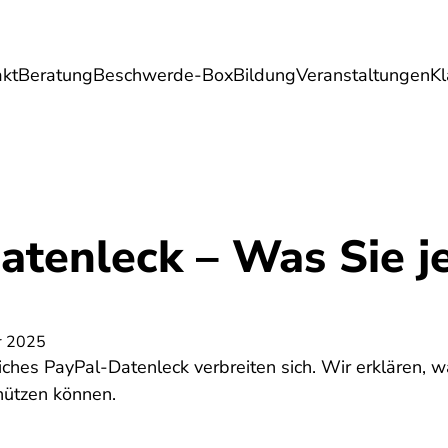
akt
Beratung
Beschwerde-Box
Bildung
Veranstaltungen
K
Umwelt
Gesundheit
Energie
Reis
tenleck – Was Sie je
r 2025
iches PayPal-Datenleck verbreiten sich. Wir erklären, w
hützen können.