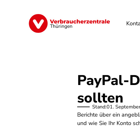
Direkt
zum
Inhalt
Kont
Finanzen
Digitales
Lebensmittel
Thüringen
PayPal-Da
sollten
Stand:
01. Septembe
Berichte über ein angebl
und wie Sie Ihr Konto sc