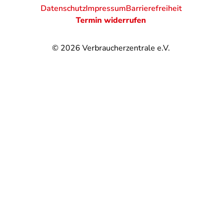
Datenschutz
Impressum
Barrierefreiheit
Termin widerrufen
© 2026
Verbraucherzentrale e.V.
@
@