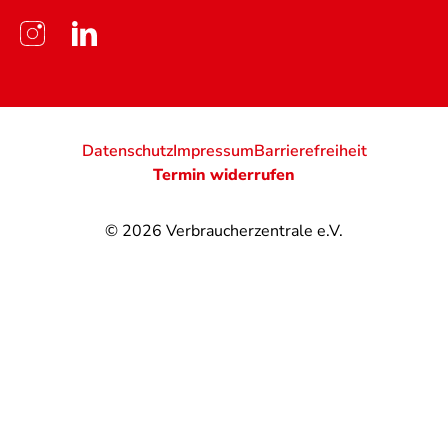
Datenschutz
Impressum
Barrierefreiheit
Termin widerrufen
© 2026
Verbraucherzentrale e.V.
@
@