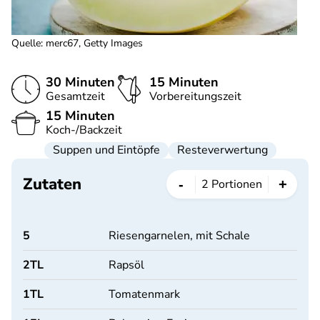
Quelle
:
merc67, Getty Images
30 Minuten
15 Minuten
Gesamtzeit
Vorbereitungszeit
15 Minuten
Koch-/Backzeit
Suppen und Eintöpfe
Resteverwertung
Zutaten
-
+
2
Portionen
5
Riesengarnelen, mit Schale
2
TL
Rapsöl
1
TL
Tomatenmark