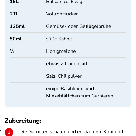
1
EL
Balsamico-Essig
2
TL
Vollrohrzucker
125
ml
Gemüse- oder Geflügelbrühe
50
ml
süße Sahne
½
Honigmelone
etwas Zitronensaft
Salz, Chilipulver
einige Basilikum- und
Minzeblättchen zum Garnieren
Zubereitung:
Die Garnelen schälen und entdarmen. Kopf und