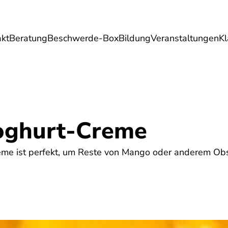
akt
Beratung
Beschwerde-Box
Bildung
Veranstaltungen
K
Umwelt
Gesundheit
Energie
Reis
oghurt-Creme
reme ist perfekt, um Reste von Mango oder anderem Obs