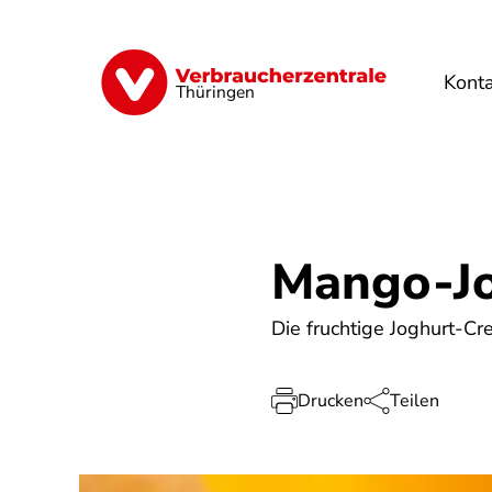
Direkt
zum
Inhalt
Kont
Finanzen
Digitales
Lebensmittel
Thüringen
Mango-J
Die fruchtige Joghurt‑C
Drucken
Teilen