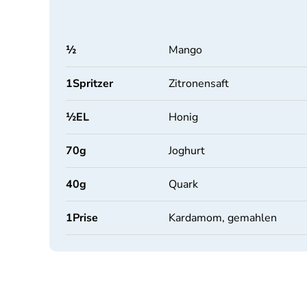
½
Mango
1
Spritzer
Zitronensaft
½
EL
Honig
70
g
Joghurt
40
g
Quark
1
Prise
Kardamom, gemahlen