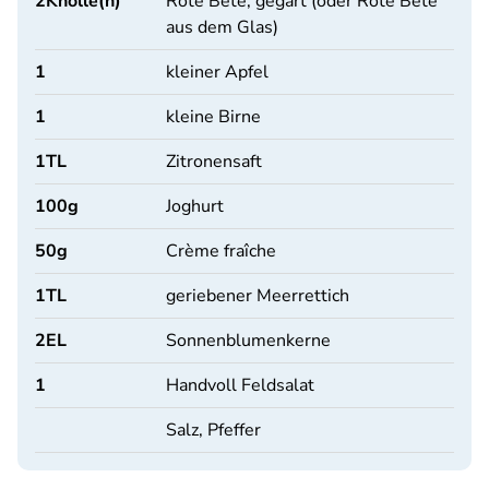
2
Knolle(n)
Rote Bete, gegart (oder Rote Bete
aus dem Glas)
1
kleiner Apfel
1
kleine Birne
1
TL
Zitronensaft
100
g
Joghurt
50
g
Crème fraîche
1
TL
geriebener Meerrettich
2
EL
Sonnenblumenkerne
1
Handvoll Feldsalat
Salz, Pfeffer