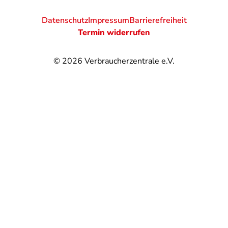
Datenschutz
Impressum
Barrierefreiheit
Termin widerrufen
© 2026
Verbraucherzentrale e.V.
@
@