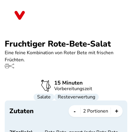
Direkt
zum
Thüringen
Inhalt
Fruchtiger Rote-Bete-Salat
Eine feine Kombination von Roter Bete mit frischen
Früchten.
15 Minuten
Vorbereitungszeit
Salate
Resteverwertung
Zutaten
-
+
2
Portionen