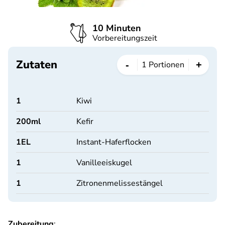
10 Minuten
Vorbereitungszeit
Zutaten
-
+
1
Portionen
1
Kiwi
200
ml
Kefir
1
EL
Instant-Haferflocken
1
Vanilleeiskugel
1
Zitronenmelissestängel
Zubereitung
: