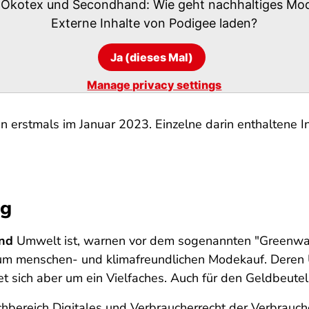
, Ökotex und Secondhand: Wie geht nachhaltiges M
Externe Inhalte von
Podigee
laden?
Ja (dieses Mal)
Manage privacy settings
n erstmals im Januar 2023. Einzelne darin enthaltene In
ng
nd
Umwelt ist, warnen vor dem sogenannten "Greenwa
um menschen- und klimafreundlichen Modekauf. Deren U
 sich aber um ein Vielfaches. Auch für den Geldbeutel
achbereich Digitales und Verbraucherrecht der Verbrauch