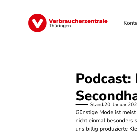
Direkt
zum
Inhalt
Kont
Finanzen
Digitales
Lebensmittel
Thüringen
Podcast: 
Secondh
Stand:
20. Januar 20
Günstige Mode ist meist 
nicht einmal besonders 
uns billig produzierte K