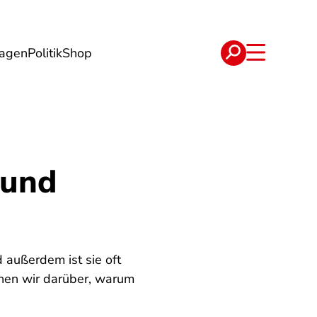
lagen
Politik
Shop
e
Verträge
 und
 außerdem ist sie oft
chen wir darüber, warum