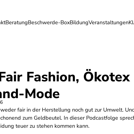
akt
Beratung
Beschwerde-Box
Bildung
Veranstaltungen
K
Umwelt
Gesundheit
Energie
Reis
Fair Fashion, Ökotex
and-Mode
26
weder fair in der Herstellung noch gut zur Umwelt. Und
schonend zum Geldbeutel. In dieser Podcastfolge spre
leidung teuer zu stehen kommen kann.