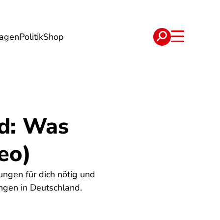
lagen
Politik
Shop
e
Verträge
nd: Was
eo)
ungen für dich nötig und
ungen in Deutschland.