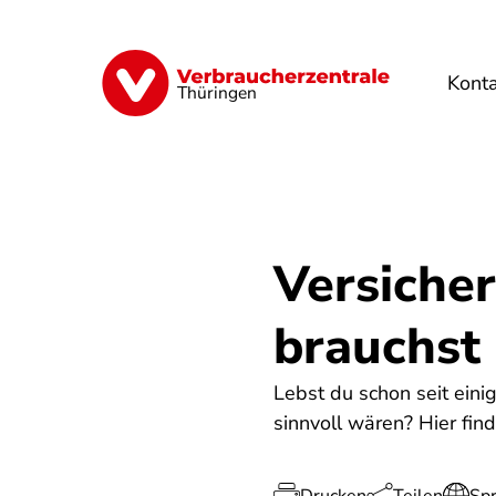
Direkt
zum
Inhalt
Kont
Finanzen
Digitales
Lebensmittel
Thüringen
Versiche
brauchst 
Lebst du schon seit eini
sinnvoll wären? Hier fin