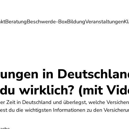
akt
Beratung
Beschwerde-Box
Bildung
Veranstaltungen
K
Umwelt
Gesundheit
Energie
Reis
rungen in Deutschla
du wirklich? (mit Vid
ger Zeit in Deutschland und überlegst, welche Versicher
dest du die wichtigsten Informationen zu den Versicher