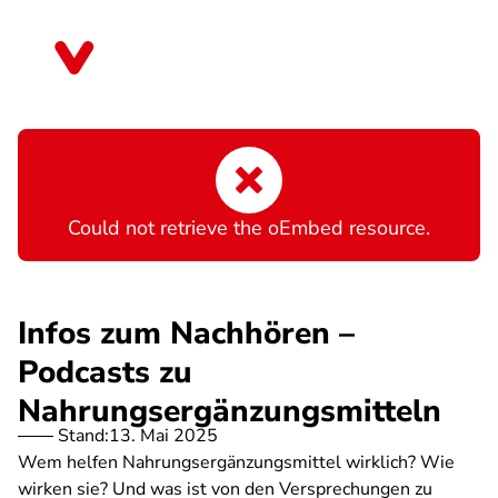
Direkt
zum
Thüringen
Inhalt
Fehlermeldung
Could not retrieve the oEmbed resource.
Infos zum Nachhören –
Podcasts zu
Nahrungsergänzungsmitteln
Stand:
13. Mai 2025
Wem helfen Nahrungsergänzungsmittel wirklich? Wie
wirken sie? Und was ist von den Versprechungen zu