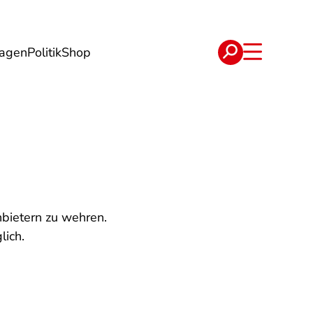
lagen
Politik
Shop
e
Verträge
nbietern zu wehren.
lich.