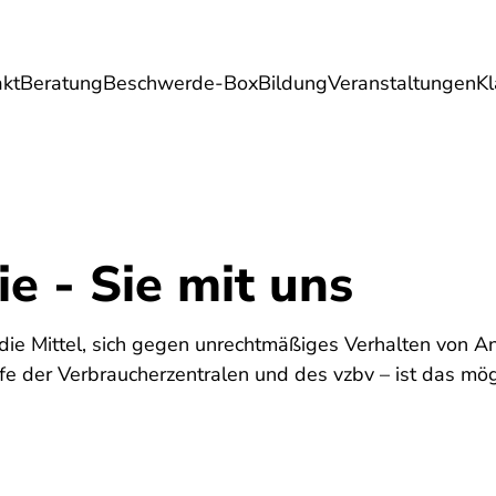
akt
Beratung
Beschwerde-Box
Bildung
Veranstaltungen
K
Umwelt
Gesundheit
Energie
Reis
ie - Sie mit uns
 die Mittel, sich gegen unrechtmäßiges Verhalten von A
e der Verbraucherzentralen und des vzbv – ist das mög