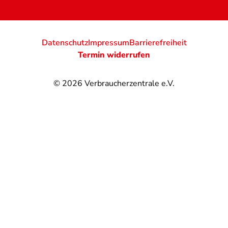
Datenschutz
Impressum
Barrierefreiheit
Termin widerrufen
© 2026
Verbraucherzentrale e.V.
@
@