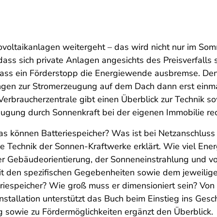
ovoltaikanlagen weitergeht – das wird nicht nur im So
dass sich private Anlagen angesichts des Preisverfalls
 dass ein Förderstopp die Energiewende ausbremse. De
ngen zur Stromerzeugung auf dem Dach dann erst einm
Verbraucherzentrale gibt einen Überblick zur Technik s
eugung durch Sonnenkraft bei der eigenen Immobilie re
as können Batteriespeicher? Was ist bei Netzanschluss
e Technik der Sonnen-Kraftwerke erklärt. Wie viel Ener
er Gebäudeorientierung, der Sonneneinstrahlung und 
 mit den spezifischen Gegebenheiten sowie dem jeweilig
teriespeicher? Wie groß muss er dimensioniert sein? Vo
stallation unterstützt das Buch beim Einstieg ins Gesch
 sowie zu Fördermöglichkeiten ergänzt den Überblick.