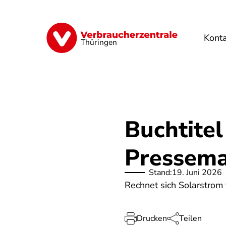
Direkt
zum
Inhalt
Kont
Finanzen
Digitales
Lebensmittel
Thüringen
Buchtitel
Pressema
Stand:
19. Juni 2026
Rechnet sich Solarstrom
Drucken
Teilen