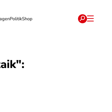
lagen
Politik
Shop
e
Verträge
aik":