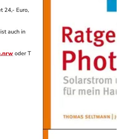
t 24,- Euro,
st auch in
e.nrw
oder T