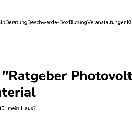
akt
Beratung
Beschwerde-Box
Bildung
Veranstaltungen
K
Umwelt
Gesundheit
Energie
Reis
 "Ratgeber Photovolt
terial
 für mein Haus?