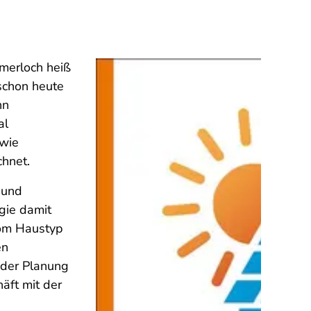
mmerloch heiß
 schon heute
nn
al
owie
chnet.
 und
gie damit
vom Haustyp
en
n der Planung
äft mit der