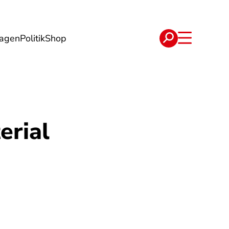
lagen
Politik
Shop
e
Verträge
erial