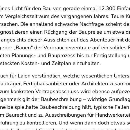
ünes Licht für den Bau von gerade einmal 12.300 Einfa
 im Vergleichszeitraum des vergangenen Jahres. Teure K
rsachen. Die anhaltend schwache Nachfrage scheint de
gnostizieren einen Rückgang der Baupreise um etwa dr
 angesichts dieser Aussichten auf das Abenteuer mit d
geber „Bauen“ der Verbraucherzentrale auf ein solides
mten Planungs- und Bauprozess bis zur Fertigstellung
teckten Kosten- und Zeitplan einzuhalten.
uch für Laien verständlich, welche wesentlichen Unters
Bauträger, Fertighausanbieter oder Architekten zusamm
zum konkreten Vertragsabschluss wird ebenso aufgezei
enmerk gilt der Baubeschreibung – wichtige Grundlag
ine beispielhafte Baubeschreibung hilft, typische Falle
m Baurecht und zu Ausschreibungen für Handwerkerlei
ührung zu kontrollieren. Und wenn dann doch etwas sch