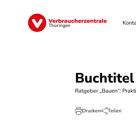
Direkt
zum
Inhalt
Kont
Finanzen
Digitales
Lebensmittel
Thüringen
Buchtitel
Ratgeber „Bauen“: Prakt
Drucken
Teilen