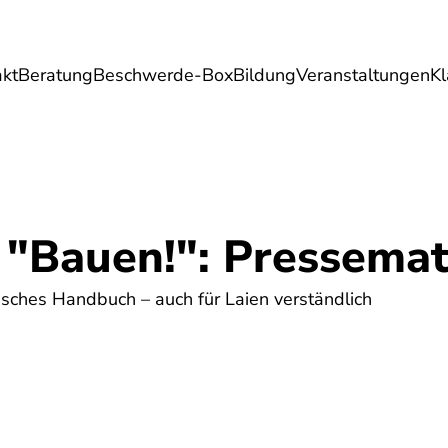
akt
Beratung
Beschwerde-Box
Bildung
Veranstaltungen
K
Umwelt
Gesundheit
Energie
Reis
 "Bauen!": Pressemat
isches Handbuch – auch für Laien verständlich