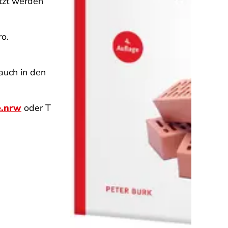
etzt werden
o.
auch in den
e.nrw
oder T