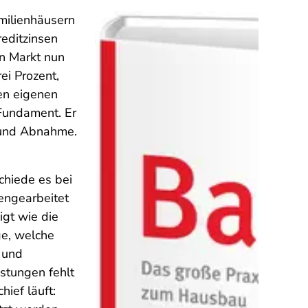
milienhäusern
reditzinsen
n Markt nun
ei Prozent,
en eigenen
 Fundament. Er
 und Abnahme.
chiede es bei
engearbeitet
gt wie die
e, welche
n und
stungen fehlt
ief läuft: