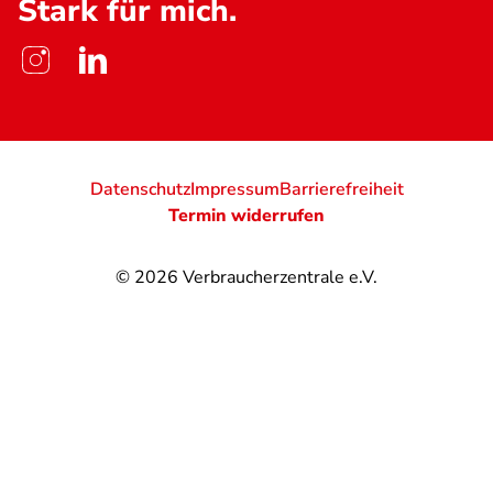
Stark für mich.
Datenschutz
Impressum
Barrierefreiheit
Termin widerrufen
© 2026
Verbraucherzentrale e.V.
@
@