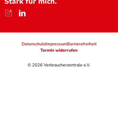
Stark für mich.
Datenschutz
Impressum
Barrierefreiheit
Termin widerrufen
© 2026
Verbraucherzentrale e.V.
@
@