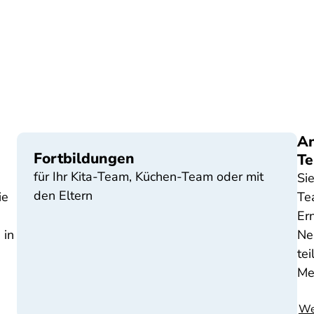
An
Fortbildungen
Te
für Ihr Kita-Team, Küchen-Team oder mit
Si
den Eltern
ie
Te
Er
 in
Ne
te
Me
We