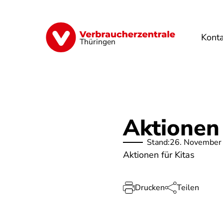
Direkt
zum
Inhalt
Kont
Finanzen
Digitales
Lebensmittel
Thüringen
Aktionen 
Stand:
26. November
Aktionen für Kitas
Drucken
Teilen