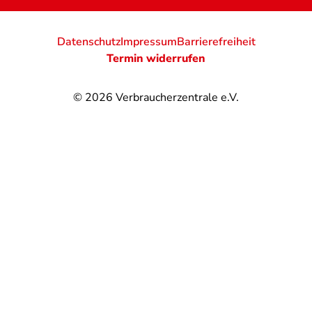
Datenschutz
Impressum
Barrierefreiheit
Termin widerrufen
© 2026
Verbraucherzentrale e.V.
@
@