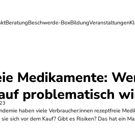
akt
Beratung
Beschwerde-Box
Bildung
Veranstaltungen
K
Umwelt
Gesundheit
Energie
Reis
eie Medikamente: We
auf problematisch wi
023
emie haben viele Verbraucher:innen rezeptfreie Medi
 sie sich vor dem Kauf? Gibt es Risiken? Das hat ein Ma