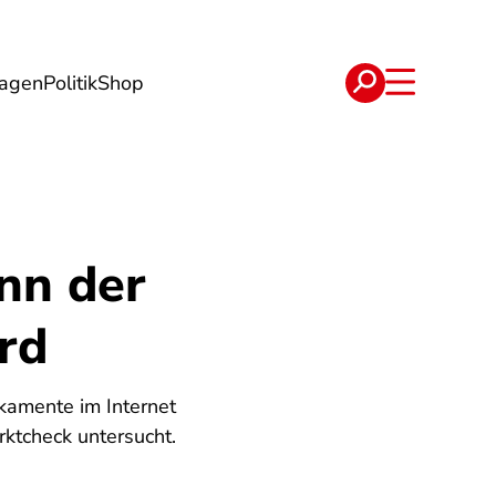
lagen
Politik
Shop
e
Verträge
nn der
rd
kamente im Internet
rktcheck untersucht.