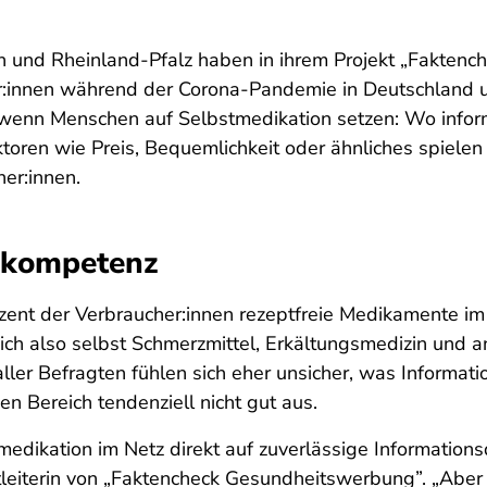
n und Rheinland-Pfalz haben in ihrem Projekt „Fakten
innen während der Corona-Pandemie in Deutschland un
 wenn Menschen auf Selbstmedikation setzen: Wo informi
en wie Preis, Bequemlichkeit oder ähnliches spielen b
er:innen.
tskompetenz
 der Verbraucher:innen rezeptfreie Medikamente im In
ch also selbst Schmerzmittel, Erkältungsmedizin und a
ler Befragten fühlen sich eher unsicher, was Informa
n Bereich tendenziell nicht gut aus.
medikation im Netz direkt auf zuverlässige Informatio
ktleiterin von „Faktencheck Gesundheitswerbung”. „Ab