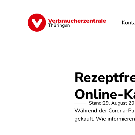
Direkt
zum
Inhalt
Kont
Finanzen
Digitales
Lebensmittel
Thüringen
Rezeptfr
Online-K
Stand:
29. August 2
Während der Corona-Pand
gekauft. Wie informieren