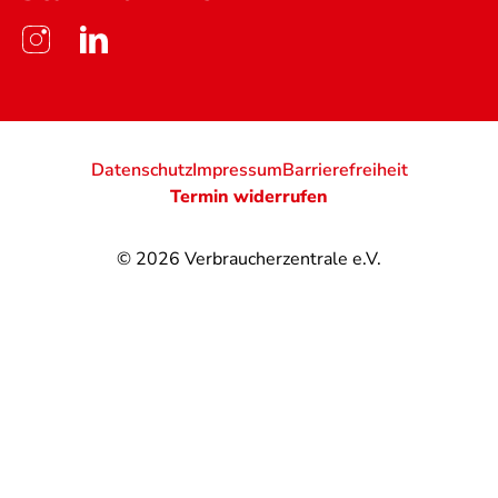
Datenschutz
Impressum
Barrierefreiheit
Termin widerrufen
© 2026
Verbraucherzentrale e.V.
@
@