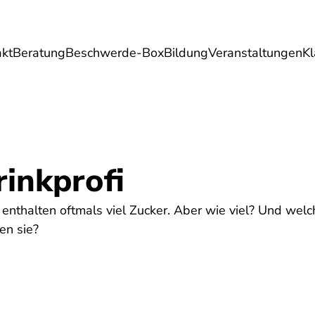
akt
Beratung
Beschwerde-Box
Bildung
Veranstaltungen
K
Umwelt
Gesundheit
Energie
Reis
rinkprofi
 enthalten oftmals viel Zucker. Aber wie viel? Und welc
en sie?