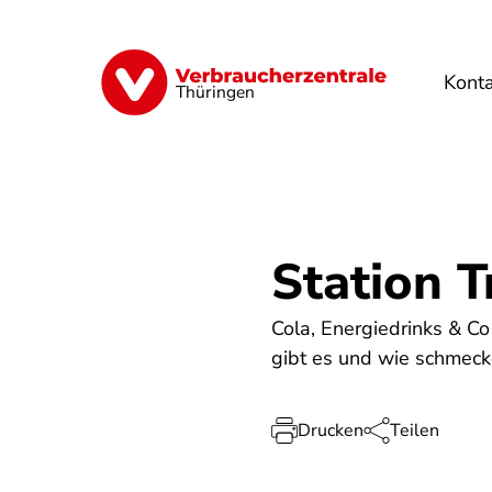
Direkt
zum
Inhalt
Kont
Finanzen
Digitales
Lebensmittel
Thüringen
Station T
Cola, Energiedrinks & Co
gibt es und wie schmeck
Drucken
Teilen