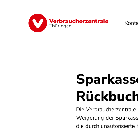
Direkt
zum
Inhalt
Kont
Finanzen
Digitales
Lebensmittel
Thüringen
Sparkass
Rückbuch
Die Verbraucherzentrale
Weigerung der Sparkasse
die durch unautorisiert