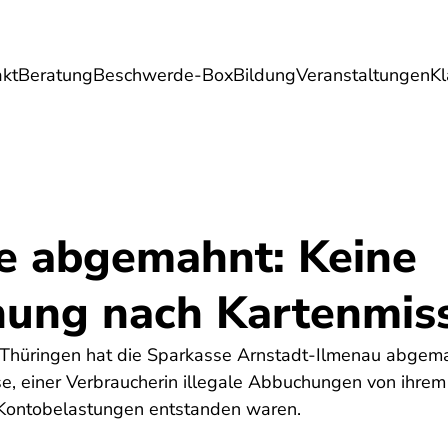
akt
Beratung
Beschwerde-Box
Bildung
Veranstaltungen
K
Umwelt
Gesundheit
Energie
Reis
e abgemahnt: Keine
ung nach Kartenmis
 Thüringen hat die Sparkasse Arnstadt-Ilmenau abgemah
, einer Verbraucherin illegale Abbuchungen von ihrem 
e Kontobelastungen entstanden waren.