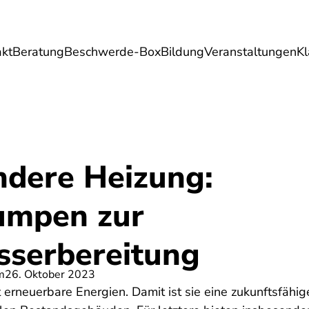
akt
Beratung
Beschwerde-Box
Bildung
Veranstaltungen
K
Umwelt
Gesundheit
Energie
Reis
ndere Heizung:
mpen zur
serbereitung
m
26. Oktober 2023
rneuerbare Energien. Damit ist sie eine zukunftsfähig