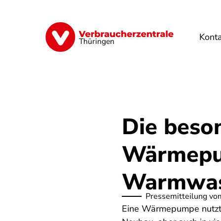
Direkt
zum
Inhalt
Kont
Finanzen
Digitales
Lebensmittel
Thüringen
Die beso
Wärmepu
Warmwas
Pressemitteilung vo
Eine Wärmepumpe nutzt e