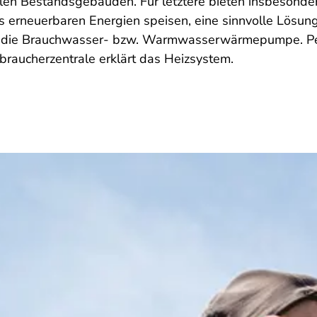
elen Bestandsgebäuden. Für letztere bieten insbesonde
us erneuerbaren Energien speisen, eine sinnvolle Lösun
st die Brauchwasser- bzw. Warmwasserwärmepumpe. Pe
braucherzentrale erklärt das Heizsystem.