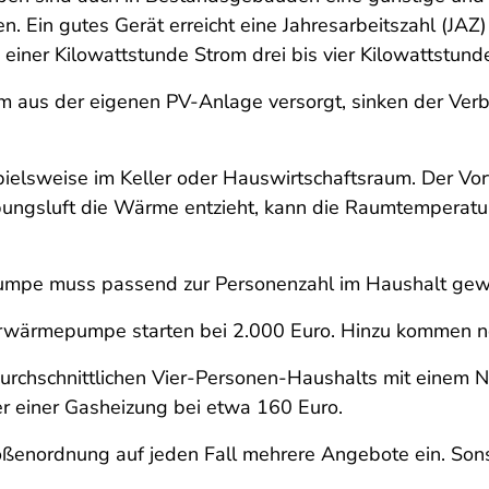
. Ein gutes Gerät erreicht eine Jahresarbeitszahl (JAZ)
ner Kilowattstunde Strom drei bis vier Kilowattstun
s der eigenen PV-Anlage versorgt, sinken der Verbr
pielsweise im Keller oder Hauswirtschaftsraum. Der Vorte
uft die Wärme entzieht, kann die Raumtemperatur lei
mpe muss passend zur Personenzahl im Haushalt gew
wärmepumpe starten bei 2.000 Euro. Hinzu kommen noch
s durchschnittlichen Vier-Personen-Haushalts mit ein
er einer Gasheizung bei etwa 160 Euro.
rößenordnung auf jeden Fall mehrere Angebote ein. Sons