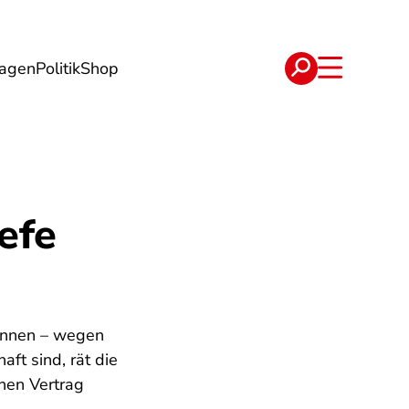
lagen
Politik
Shop
e
Verträge
efe
:innen – wegen
ft sind, rät die
inen Vertrag