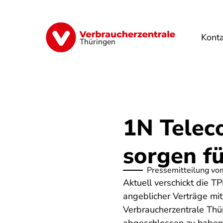
Direkt
zum
Inhalt
Kont
Finanzen
Digitales
Lebensmittel
Thüringen
1N Telec
sorgen f
Pressemitteilung vo
Aktuell verschickt die 
angeblicher Verträge mit
Verbraucherzentrale Thür