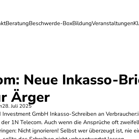
akt
Beratung
Beschwerde-Box
Bildung
Veranstaltungen
K
Umwelt
Gesundheit
Energie
Reis
om: Neue Inkasso-Bri
ür Ärger
m
28. Juli 2025
TPI Investment GmbH Inkasso-Schreiben an Verbraucher
 der 1N Telecom. Auch wenn die Ansprüche oft zweifelha
ingen: Nicht ignorieren! Selbst wer überzeugt ist, nie e