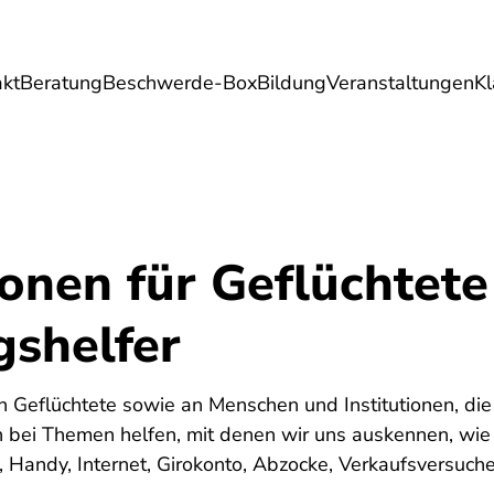
akt
Beratung
Beschwerde-Box
Bildung
Veranstaltungen
K
Umwelt
Gesundheit
Energie
Reis
ionen für Geflüchtete
gshelfer
 an Geflüchtete sowie an Menschen und Institutionen, di
n bei Themen helfen, mit denen wir uns auskennen, wie
 Handy, Internet, Girokonto, Abzocke, Verkaufsversuche