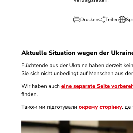
Vertragsfallen.
Drucken
Teilen
Sp
Aktuelle Situation wegen der Ukrain
Flüchtende aus der Ukraine haben derzeit kein
Sie sich nicht unbedingt auf Menschen aus der
Wir haben auch
eine separate Seite vorberei
finden.
Також ми підготували
окрему сторінку
, де