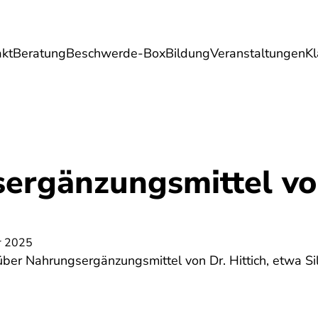
akt
Beratung
Beschwerde-Box
Bildung
Veranstaltungen
K
Umwelt
Gesundheit
Energie
Reis
ergänzungsmittel vo
r 2025
über Nahrungsergänzungsmittel von Dr. Hittich, etwa Si