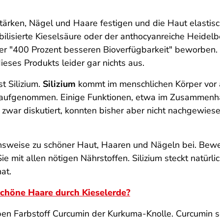
stärken, Nägel und Haare festigen und die Haut elasti
ilisierte Kieselsäure oder der anthocyanreiche Heidelbe
ner "400 Prozent besseren Bioverfügbarkeit" beworben.
eses Produkts leider gar nichts aus.
t Silizium.
Silizium
kommt im menschlichen Körper vor 
aufgenommen. Einige Funktionen, etwa im Zusammenha
 zwar diskutiert, konnten bisher aber nicht nachgewi
ensweise zu schöner Haut, Haaren und Nägeln bei. Bewe
 mit allen nötigen Nährstoffen. Silizium steckt natürli
at.
chöne Haare durch Kieselerde?
ben Farbstoff Curcumin der Kurkuma-Knolle. Curcumin s