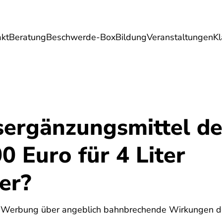
akt
Beratung
Beschwerde-Box
Bildung
Veranstaltungen
K
Umwelt
Gesundheit
Energie
Reis
ergänzungsmittel de
0 Euro für 4 Liter
er?
5
e Werbung über angeblich bahnbrechende Wirkungen de