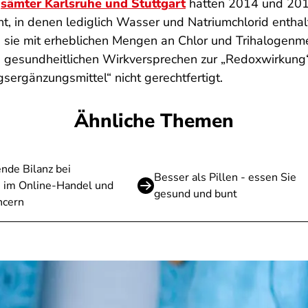
sämter Karlsruhe und Stuttgart
hatten 2014 und 201
, in denen lediglich Wasser und Natriumchlorid enthalt
a sie mit erheblichen Mengen an Chlor und Trihalogen
e gesundheitlichen Wirkversprechen zur „Redoxwirkung
sergänzungsmittel“ nicht gerechtfertigt.
Ähnliche Themen
nde Bilanz bei
Besser als Pillen - essen Sie
n im Online-Handel und
gesund und bunt
ncern