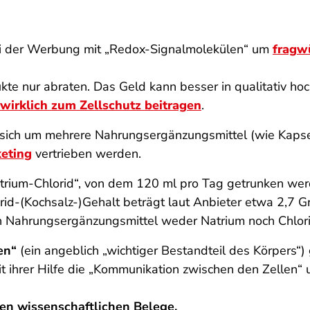
bei der Werbung mit „Redox-Signalmolekülen“ um
fragw
e nur abraten. Das Geld kann besser in qualitativ hoc
wirklich zum Zellschutz beitragen
.
sich um mehrere Nahrungsergänzungsmittel (wie Kapseln
keting
vertrieben werden.
rium-Chlorid“, von dem 120 ml pro Tag getrunken werde
id-(Kochsalz-)Gehalt beträgt laut Anbieter etwa 2,7 G
n Nahrungsergänzungsmittel weder Natrium noch Chlori
en“
(ein angeblich „wichtiger Bestandteil des Körpers“
it ihrer Hilfe die „Kommunikation zwischen den Zellen“
sen wissenschaftlichen Belege.