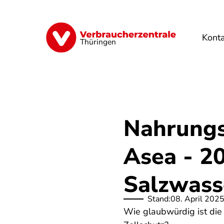
Direkt
zum
Inhalt
Kont
Finanzen
Digitales
Lebensmittel
Thüringen
Nahrungs
Asea - 20
Salzwass
Stand:
08. April 202
Wie glaubwürdig ist di