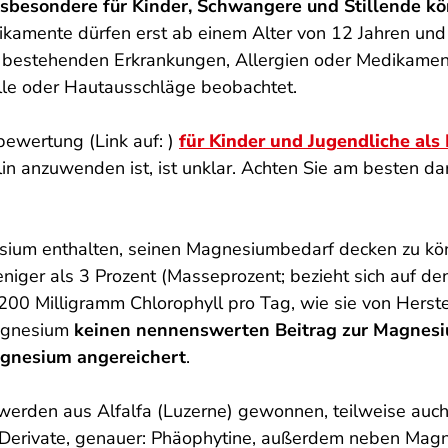
nsbesondere für Kinder, Schwangere und Stillende kö
kamente dürfen erst ab einem Alter von 12 Jahren und
 bestehenden Erkrankungen, Allergien oder Medikame
le oder Hautausschläge beobachtet.
obewertung (Link auf: )
für Kinder und Jugendliche als
in anzuwenden ist, ist unklar. Achten Sie am besten da
nesium enthalten, seinen Magnesiumbedarf decken zu kö
niger als 3 Prozent (Masseprozent; bezieht sich auf de
 200 Milligramm Chlorophyll pro Tag, wie sie von Herst
Magnesium
keinen nennenswerten Beitrag zur Magnes
agnesium angereichert
.
werden aus Alfalfa (Luzerne) gewonnen, teilweise auc
Derivate, genauer: Phäophytine, außerdem neben Magne