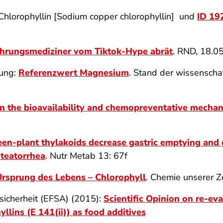
hlorophyllin [Sodium copper chlorophyllin] und
ID 19
hrungsmediziner vom Tiktok-Hype abrät
. RND, 18.0
rung:
Referenzwert Magnesium
. Stand der wissenscha
n the bioavailability and chemopreventative mechani
een-plant thylakoids decrease gastric emptying and 
steatorrhea
. Nutr Metab 13: 67f
rsprung des Lebens – Chlorophyll
. Chemie unserer Z
sicherheit (EFSA) (2015):
Scientific Opinion on re-ev
llins (E 141(ii)) as food additives