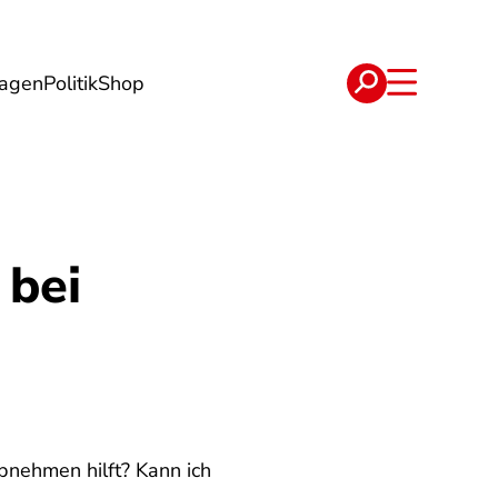
lagen
Politik
Shop
e
Verträge
 bei
bnehmen hilft? Kann ich