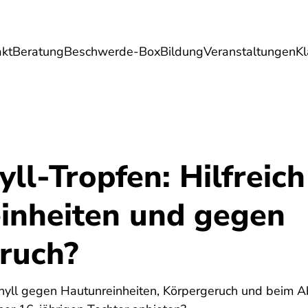
akt
Beratung
Beschwerde-Box
Bildung
Veranstaltungen
K
Umwelt
Gesundheit
Energie
Reis
ll-Tropfen: Hilfreich
inheiten und gegen
ruch?
hyll gegen Hautunreinheiten, Körpergeruch und beim A