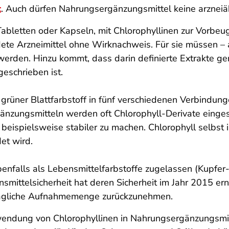
t
. Auch dürfen Nahrungsergänzungsmittel keine arznei
 Tabletten oder Kapseln, mit Chlorophyllinen zur Vorbe
ete Arzneimittel ohne Wirknachweis. Für sie müssen – 
t werden. Hinzu kommt, dass darin definierte Extrakte
eschrieben ist.
 grüner Blattfarbstoff in fünf verschiedenen Verbindun
änzungsmitteln werden oft Chlorophyll-Derivate eingese
eispielsweise stabiler zu machen. Chlorophyll selbst i
et wird.
benfalls als Lebensmittelfarbstoffe zugelassen (Kupfer-
ensmittelsicherheit hat deren Sicherheit im Jahr 2015 e
e tägliche Aufnahmemenge zurückzunehmen.
rwendung von Chlorophyllinen in Nahrungsergänzungsmi