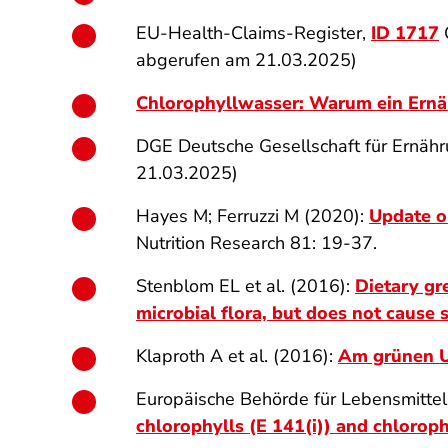
EU-Health-Claims-Register,
ID 1717
C
abgerufen am 21.03.2025)
Chlorophyllwasser: Warum ein Ernä
DGE Deutsche Gesellschaft für Ernäh
21.03.2025)
Hayes M; Ferruzzi M (2020):
Update o
Nutrition Research 81: 19-37.
Stenblom EL et al. (2016):
Dietary gr
microbial flora, but does not cause 
Klaproth A et al. (2016):
Am grünen U
Europäische Behörde für Lebensmittel
chlorophylls (E 141(i)) and chlorophy