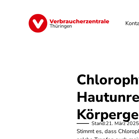
Direkt
zum
Inhalt
Kont
Finanzen
Digitales
Lebensmittel
Thüringen
Chlorophy
Hautunre
Körperge
Stand:
21. März 2025
Stimmt es, dass Chlorop