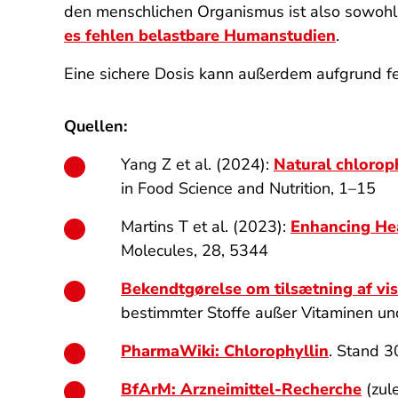
den menschlichen Organismus ist also sowohl 
es fehlen belastbare Humanstudien
.
Eine sichere Dosis kann außerdem aufgrund f
Quellen:
Yang Z et al. (2024):
Natural chloroph
in Food Science and Nutrition, 1–15
Martins T et al. (2023):
Enhancing Hea
Molecules, 28, 5344
Bekendtgørelse om tilsætning af viss
bestimmter Stoffe außer Vitaminen un
PharmaWiki: Chlorophyllin
. Stand 3
BfArM: Arzneimittel-Recherche
(zul