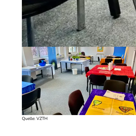
Quelle
:
VZTH