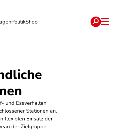
lagen
Politik
Shop
e
Verträge
ndliche
nnen
uf- und Essverhalten
chlossener Stationen an.
 flexiblen Einsatz der
veau der Zielgruppe