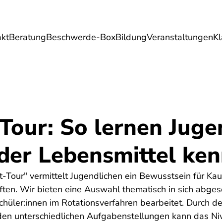
akt
Beratung
Beschwerde-Box
Bildung
Veranstaltungen
K
Umwelt
Gesundheit
Energie
Reis
Tour: So lernen Juge
 der Lebensmittel ke
t-Tour" vermittelt Jugendlichen ein Bewusstsein für Ka
ten. Wir bieten eine Auswahl thematisch in sich abges
üler:innen im Rotationsverfahren bearbeitet. Durch den
 den unterschiedlichen Aufgabenstellungen kann das Ni